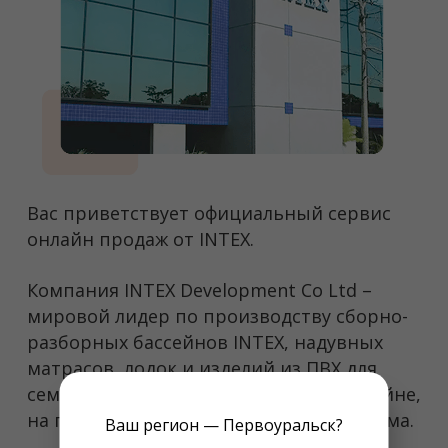
Вас приветствует официальный сервис
онлайн продаж от INTEX.
Компания INTEX Development Co Ltd –
мировой лидер по производству сборно-
разборных бассейнов INTEX, надувных
матрасов, лодок и изделий из ПВХ для
семейного и активного отдыха в бассейне,
на природе, за городом на даче или дома.
Ваш регион — Первоуральск?